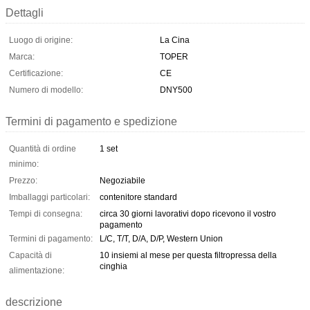
Dettagli
Luogo di origine:
La Cina
Marca:
TOPER
Certificazione:
CE
Numero di modello:
DNY500
Termini di pagamento e spedizione
Quantità di ordine
1 set
minimo:
Prezzo:
Negoziabile
Imballaggi particolari:
contenitore standard
Tempi di consegna:
circa 30 giorni lavorativi dopo ricevono il vostro
pagamento
Termini di pagamento:
L/C, T/T, D/A, D/P, Western Union
Capacità di
10 insiemi al mese per questa filtropressa della
cinghia
alimentazione:
descrizione