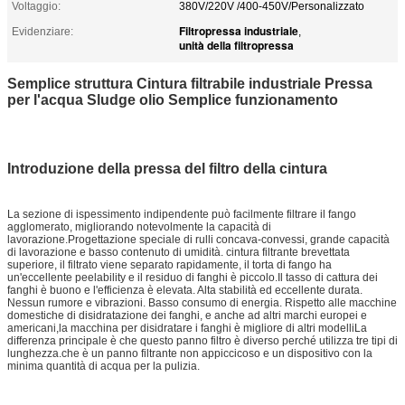
Voltaggio:
380V/220V /400-450V/Personalizzato
Filtropressa industriale
Evidenziare:
,
unità della filtropressa
Semplice struttura Cintura filtrabile industriale Pressa
per l'acqua Sludge olio Semplice funzionamento
Introduzione della pressa del filtro della cintura
La sezione di ispessimento indipendente può facilmente filtrare il fango
agglomerato, migliorando notevolmente la capacità di
lavorazione.Progettazione speciale di rulli concava-convessi, grande capacità
di lavorazione e basso contenuto di umidità. cintura filtrante brevettata
superiore, il filtrato viene separato rapidamente, il torta di fango ha
un'eccellente peelability e il residuo di fanghi è piccolo.Il tasso di cattura dei
fanghi è buono e l'efficienza è elevata. Alta stabilità ed eccellente durata.
Nessun rumore e vibrazioni. Basso consumo di energia. Rispetto alle macchine
domestiche di disidratazione dei fanghi, e anche ad altri marchi europei e
americani,la macchina per disidratare i fanghi è migliore di altri modelliLa
differenza principale è che questo panno filtro è diverso perché utilizza tre tipi di
lunghezza.che è un panno filtrante non appiccicoso e un dispositivo con la
minima quantità di acqua per la pulizia.