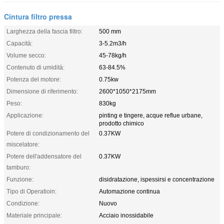
Cintura filtro pressa
Larghezza della fascia filtro:
500 mm
Capacità:
3-5.2m3/h
Volume secco:
45-78kg/h
Contenuto di umidità:
63-84.5%
Potenza del motore:
0.75kw
Dimensione di riferimento:
2600*1050*2175mm
Peso:
830kg
Applicazione:
pinting e tingere, acque reflue urbane,
prodotto chimico
Potere di condizionamento del
0.37KW
miscelatore:
Potere dell'addensatore del
0.37KW
tamburo:
Funzione:
disidratazione, ispessirsi e concentrazione
Tipo di Operatioin:
Automazione continua
Condizione:
Nuovo
Materiale principale:
Acciaio inossidabile