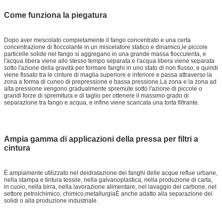
Come funziona la piegatura
Dopo aver mescolato completamente il fango concentrato e una certa
concentrazione di floccolante in un miscelatore statico e dinamico,le piccole
particelle solide nel fango si aggregano in una grande massa flocculenta, e
l'acqua libera viene allo stesso tempo separata.e l'acqua libera viene separata
sotto l'azione della gravità per formare fanghi in uno stato di non flusso, e quindi
viene fissato tra le cinture di maglia superiore e inferiore e passa attraverso la
zona a forma di cuneo di prepressione e bassa pressione.La zona e la zona ad
alta pressione vengono gradualmente spremute sotto l'azione di piccole o
grandi forze di spremitura e di taglio per ottenere il massimo grado di
separazione tra fango e acqua, e infine viene scaricata una torta filtrante.
Ampia gamma di applicazioni della pressa per filtri a
cintura
È ampiamente utilizzato nel deidratazione dei fanghi delle acque reflue urbane,
nella stampa e tintura tessile, nella galvanoplastica, nella produzione di carta,
in cuoio, nella birra, nella lavorazione alimentare, nel lavaggio del carbone, nel
settore petrolchimico, chimico,metallurgiaÈ anche adatto alla separazione dei
solidi o alla produzione industriale.