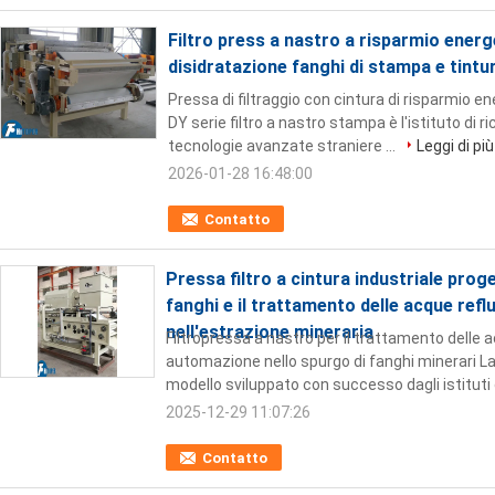
Filtro press a nastro a risparmio energ
disidratazione fanghi di stampa e tintu
Pressa di filtraggio con cintura di risparmio e
DY serie filtro a nastro stampa è l'istituto di r
tecnologie avanzate straniere ...
Leggi di più
2026-01-28 16:48:00
Contatto
Pressa filtro a cintura industriale prog
fanghi e il trattamento delle acque refl
nell'estrazione mineraria
Filtropressa a nastro per il trattamento delle a
automazione nello spurgo di fanghi minerari La
modello sviluppato con successo dagli istituti d
2025-12-29 11:07:26
Contatto