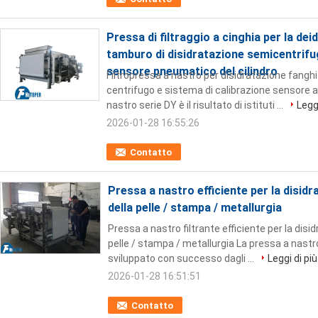
Pressa di filtraggio a cinghia per la de
tamburo di disidratazione semicentrifug
sensore pneumatico del cilindro
Filtropressa a nastro per disidratazione fangh
centrifugo e sistema di calibrazione sensore a
nastro serie DY è il risultato di istituti ...
Leggi
2026-01-28 16:55:26
Contatto
Pressa a nastro efficiente per la disidra
della pelle / stampa / metallurgia
Pressa a nastro filtrante efficiente per la disid
pelle / stampa / metallurgia La pressa a nastr
sviluppato con successo dagli ...
Leggi di più
2026-01-28 16:51:51
Contatto