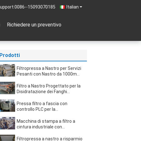
upport:
0086--15093070185
Italian
i
Richiedere un preventivo
Prodotti
Filtropressa a Nastro per Servizi
Pesanti con Nastro da 1000mm
per la Disidratazione Continua
dei Fanghi nel Trattamento delle
Filtro a Nastro Progettato per la
Acque Reflue dell'Industria
Disidratazione dei Fanghi
Chimica
Energetici con Sistema a Rulli
Scientifico e Configurazione
Pressa filtro a fascia con
Avanzata del Distributore
controllo PLC per la
deidratazione continua dei
fanghi nei sistemi di
Macchina di stampa a filtro a
trattamento delle acque reflue
cintura industriale con
urbane
deidratazione avanzata a
gravità e zone di stampa per
Filtropressa a nastro a risparmio