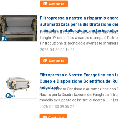
Contatto
Filtropressa a nastro a risparmio ener
automatizzata per la disidratazione dei 
chimiche, metallurgiche, cartarie e ali
Pressa di filtraggio a cintura di risparmio ene
fanghi DY serie filtro a nastro stampa è l'istit
l'introduzione di tecnologie avanzate straniere 
2026-04-30 09:14:28
Contatto
Filtropressa a Nastro Energetico con L
Cuneo e Disposizione Scientifica dei Rul
Industriali
Funzionamento Continuo e Automazione con Con
Nastro per la Disidratazione dei Fanghi La filt
modello sviluppato da istituti di ricerca ...
Leg
2026-04-30 09:05:27
Contatto