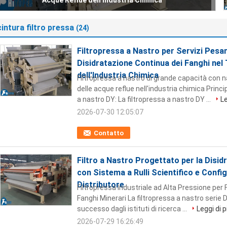
Avanzata del Distributore
cintura filtro pressa
(24)
Filtropressa a Nastro per Servizi Pesa
Disidratazione Continua dei Fanghi nel
dell'Industria Chimica
Filtropressa a nastro di grande capacità con 
delle acque reflue nell'industria chimica Princ
a nastro DY: La filtropressa a nastro DY ...
Le
2026-07-30 12:05:07
Contatto
Filtro a Nastro Progettato per la Disid
con Sistema a Rulli Scientifico e Conf
Distributore
Filtropressa Industriale ad Alta Pressione per F
Fanghi Minerari La filtropressa a nastro serie
successo dagli istituti di ricerca ...
Leggi di p
2026-07-29 16:26:49