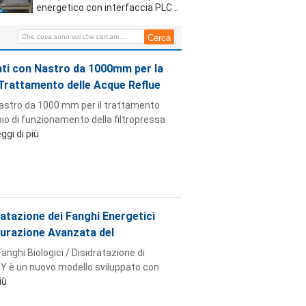
applicazioni di trattamento dei
energetico con interfaccia PLC
fanghi
automatizzata per la
disidratazione dei fanghi nelle
applicazioni chimiche,
metallurgiche, cartarie e
nti con Nastro da 1000mm per la
alimentari
 Trattamento delle Acque Reflue
nastro da 1000 mm per il trattamento
ipio di funzionamento della filtropressa
ggi di più
ratazione dei Fanghi Energetici
igurazione Avanzata del
anghi Biologici / Disidratazione di
 DY è un nuovo modello sviluppato con
iù