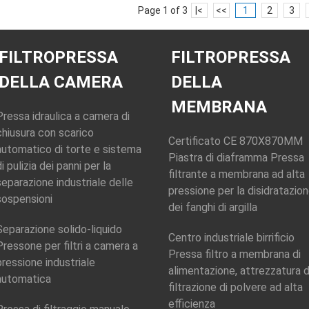
Page 1 of 3
|<
<<
1
2
3
FILTROPRESSA
FILTROPRESSA
DELLA CAMERA
DELLA
MEMBRANA
Pressa idraulica a camera di
chiusura con scarico
Certificato CE 870X870MM
automatico di torte e sistema
Piastra di diaframma Pressa
di pulizia dei panni per la
filtrante a membrana ad alta
separazione industriale delle
pressione per la disidratazio
sospensioni
dei fanghi di argilla
Separazione solido-liquido
Centro industriale birrificio
Pressone per filtri a camera a
Pressa filtro a membrana di
pressione industriale
alimentazione, attrezzatura d
automatica
filtrazione di polvere ad alta
efficienza