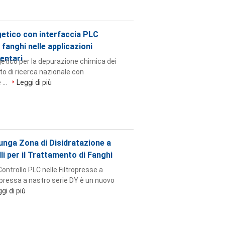
getico con interfaccia PLC
fanghi nelle applicazioni
mentari
rgetico per la depurazione chimica dei
uto di ricerca nazionale con
...
Leggi di più
unga Zona di Disidratazione a
li per il Trattamento di Fanghi
trollo PLC nelle Filtropresse a
ropressa a nastro serie DY è un nuovo
gi di più