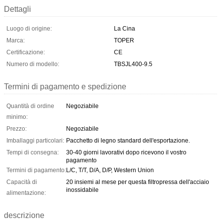
Dettagli
Luogo di origine:
La Cina
Marca:
TOPER
Certificazione:
CE
Numero di modello:
TBSJL400-9.5
Termini di pagamento e spedizione
Quantità di ordine
Negoziabile
minimo:
Prezzo:
Negoziabile
Imballaggi particolari:
Pacchetto di legno standard dell'esportazione.
Tempi di consegna:
30-40 giorni lavorativi dopo ricevono il vostro
pagamento
Termini di pagamento:
L/C, T/T, D/A, D/P, Western Union
Capacità di
20 insiemi al mese per questa filtropressa dell'acciaio
inossidabile
alimentazione:
descrizione