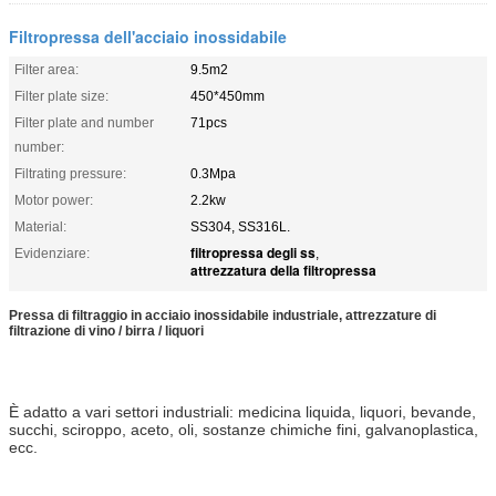
Filtropressa dell'acciaio inossidabile
Filter area:
9.5m2
Filter plate size:
450*450mm
Filter plate and number
71pcs
number:
Filtrating pressure:
0.3Mpa
Motor power:
2.2kw
Material:
SS304, SS316L.
filtropressa degli ss
Evidenziare:
,
attrezzatura della filtropressa
Pressa di filtraggio in acciaio inossidabile industriale, attrezzature di
filtrazione di vino / birra / liquori
È adatto a vari settori industriali: medicina liquida, liquori, bevande,
succhi, sciroppo, aceto, oli, sostanze chimiche fini, galvanoplastica,
ecc.