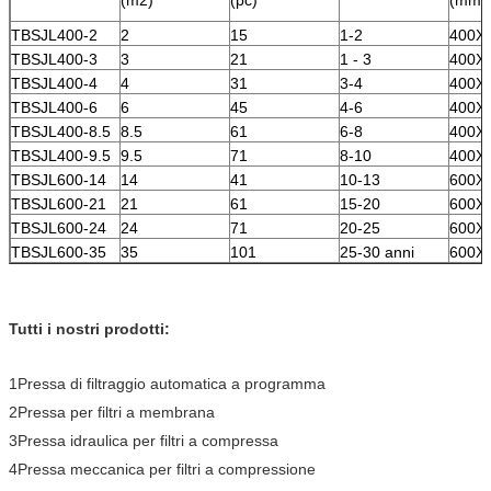
TBSJL400-2
2
15
1-2
400X
TBSJL400-3
3
21
1 - 3
400X
TBSJL400-4
4
31
3-4
400X
TBSJL400-6
6
45
4-6
400X
TBSJL400-8.5
8.5
61
6-8
400X
TBSJL400-9.5
9.5
71
8-10
400X
TBSJL600-14
14
41
10-13
600X
TBSJL600-21
21
61
15-20
600X
TBSJL600-24
24
71
20-25
600X
TBSJL600-35
35
101
25-30 anni
600X
Tutti i nostri prodotti:
1Pressa di filtraggio automatica a programma
2Pressa per filtri a membrana
3Pressa idraulica per filtri a compressa
4Pressa meccanica per filtri a compressione