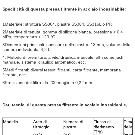
Specificità di questa pressa filtrante in acciaio inossidabile:
1Materiale: struttura SS304, piastra SS304, SS316L o PP.
2Materiale di tenuta: gomma di silicone bianca, pressione < 0,4
MPa, temperatura < 120 °C.
3Dimensioni principali: spessore della piastra, 13 mm, volume della
camera individuale, 4,8 L.
4. Metodo di premitura: a vite/idraulica manuale, altri come jack
manuale, sistema idraulico automatico, ecc.
5Medi filtranti: diversi tessuti filtranti, carta filtrante, membrana
filtrante, ecc.
6Precisione del filtro: da 200 maglie a 0,22 mm.
Dati tecnici di questa pressa filtrante in acciaio inossidabile,
Modello
Area di
Numero di
Flusso di
Dimen
filtraggio
piastre
riferimento
della 
(T/h)
(m2)
(pc)
(mm)