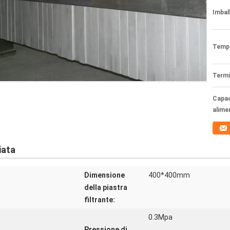
Imball
Tempi
Termi
Capac
alime
iata
Dimensione
400*400mm
della piastra
filtrante:
0.3Mpa
Pressione di