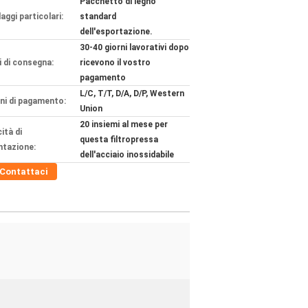
Pacchetto di legno
aggi particolari:
standard
dell'esportazione.
30-40 giorni lavorativi dopo
 di consegna:
ricevono il vostro
pagamento
L/C, T/T, D/A, D/P, Western
ni di pagamento:
Union
20 insiemi al mese per
ità di
questa filtropressa
ntazione:
dell'acciaio inossidabile
Contattaci