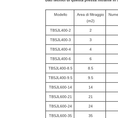
Dati tecnici di questa pressa filtrante in
Modello
Area di filtraggio
Numer
(m2)
TBSJL400-2
2
TBSJL400-3
3
TBSJL400-4
4
TBSJL400-6
6
TBSJL400-8.5
8.5
TBSJL400-9.5
9.5
TBSJL600-14
14
TBSJL600-21
21
TBSJL600-24
24
TBSJL600-35
35