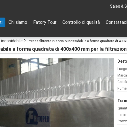
Sales & S
ti
Chi siamo
Fatory Tour
Controllo di qualità
Contattac
o inossidabile
Pressa filtrante in acciaio inossidabile a forma quadrata di 400x
idabile a forma quadrata di 400x400 mm per la filtrazio
Detta
Luogo 
Marca
Certif
Numer
Term
Quant
minim
Prezz