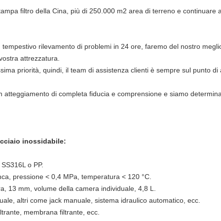
mpa filtro della Cina, più di 250.000 m2 area di terreno e continuare a
tempestivo rilevamento di problemi in 24 ore, faremo del nostro meglio p
ostra attrezzatura.
ima priorità, quindi, il team di assistenza clienti è sempre sul punto di 
tteggiamento di completa fiducia e comprensione e siamo determinati a f
acciaio inossidabile:
, SS316L o PP.
anca, pressione < 0,4 MPa, temperatura < 120 °C.
tra, 13 mm, volume della camera individuale, 4,8 L.
uale, altri come jack manuale, sistema idraulico automatico, ecc.
 filtrante, membrana filtrante, ecc.