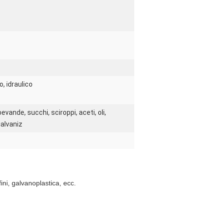
, idraulico
 bevande, succhi, sciroppi, aceti, oli,
galvaniz
fini, galvanoplastica, ecc.