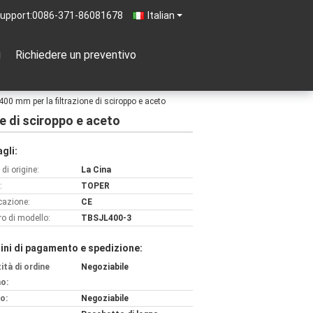
upport:
0086-371-86081678
Italian
i
Richiedere un preventivo
400 mm per la filtrazione di sciroppo e aceto
ne di sciroppo e aceto
gli:
di origine:
La Cina
:
TOPER
icazione:
CE
o di modello:
TBSJL400-3
ini di pagamento e spedizione:
ità di ordine
Negoziabile
o:
o:
Negoziabile