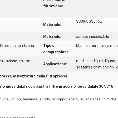
filtrazione:
SS304, SS316L.
Materiale:
Materiale:
acciaio inossidabile
filtrabile o membrana
Tipo di
Manuale, idraulico a mano
compressione:
ntrazione, estrae,
medicinali liquidi, liquori,
Applicazione:
sostanze chimiche fini, 
opressa
,
attrezzatura della filtropressa
iaio inossidabile con piastra filtro in acciaio inossidabile 304/316
liquida, liquori, bevande, succhi, sciroppo, aceto, oli, sostanze chimiche 