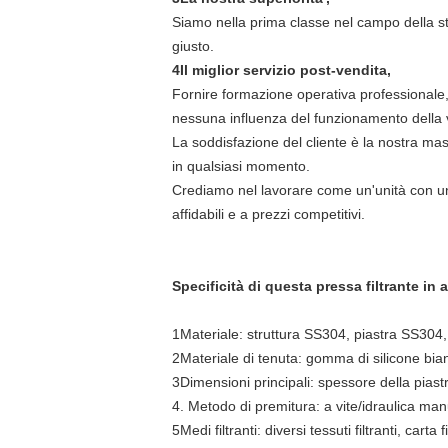
Siamo nella prima classe nel campo della sta
giusto.
4Il miglior servizio post-vendita,
Fornire formazione operativa professionale, 
nessuna influenza del funzionamento della v
La soddisfazione del cliente è la nostra mass
in qualsiasi momento.
Crediamo nel lavorare come un'unità con un a
affidabili e a prezzi competitivi.
Specificità di questa pressa filtrante in 
1Materiale: struttura SS304, piastra SS304
2Materiale di tenuta: gomma di silicone bi
3Dimensioni principali: spessore della pias
4. Metodo di premitura: a vite/idraulica man
5Medi filtranti: diversi tessuti filtranti, carta