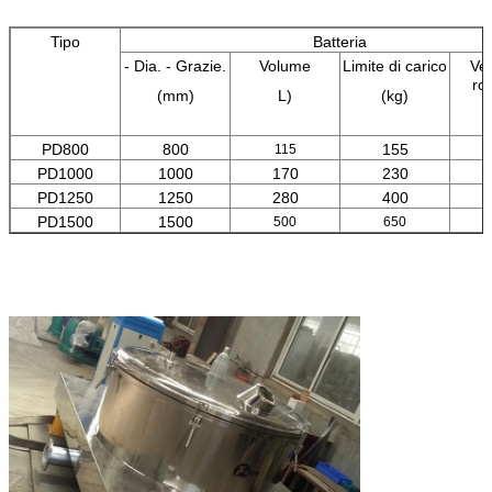
Tipo
Batteria
- Dia. - Grazie.
Volume
Limite di carico
Vel
ro
(mm)
L)
(kg)
(
PD800
800
155
115
PD1000
1000
170
230
PD1250
1250
280
400
PD1500
1500
500
650