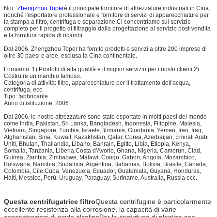
Noi...
Zhengzhou Toper
è il principale fornitore di attrezzature industriali in Cina,
nonché l'esportatore professionale e fornitore di servizi di apparecchiature per
la stampa a filtro, centrifuga e separazione.Ci concentriamo sul servizio
completo per il progetto di filtraggio dalla progettazione al servizio post-vendita
e la fornitura rapida di ricambi.
Dal 2006, Zhengzhou Toper ha fornito prodotti e servizi a oltre 200 imprese di
oltre 30 paesi e aree, esclusa la Cina continentale.
Forniamo: 1) Prodotti di alta qualità e il miglior servizio per i nostri clienti 2)
Costruire un marchio famoso.
Categoria di attività: filtro, apparecchiature per il trattamento dell'acqua,
centrifuga, ecc.
Tipo: fabbricante
Anno di istituzione: 2006
Dal 2006, le nostre attrezzature sono state esportate in molti paesi del mondo
come India, Pakistan, Sri Lanka, Bangladesh, Indonesia, Filippine, Malesia,
Vietnam, Singapore, Turchia, Israele,Birmania, Giordania, Yemen, Iran, Iraq,
Afghanistan, Siria, Kuwait, Kazakhstan, Qatar, Corea, Azerbaijan, Emirati Arabi
Uniti, Bhutan, Thailandia, Libano, Bahrain, Egitto, Libia, Etiopia, Kenya,
Somalia, Tanzania, Liberia,Costa d'Avorio, Ghana, Nigeria, Camerun, Ciad,
Guinea, Zambia, Zimbabwe, Malawi, Congo, Gabon, Angola, Mozambico,
Botswana, Namibia, Sudafrica, Argentina, Bahamas, Bolivia, Brasile, Canada,
Colombia, Cile,Cuba, Venezuela, Ecuador, Guatemala, Guyana, Honduras,
Haiti, Messico, Perù, Uruguay, Paraguay, Suriname, Australia, Russia ecc.
Questa centrifugatrice filtro
Questa centrifugine è particolarmente
eccellente resistenza alla corrosione, la capacità di varie
concentrazioni di acido,alcalinoPer la centrifuga di plastica con