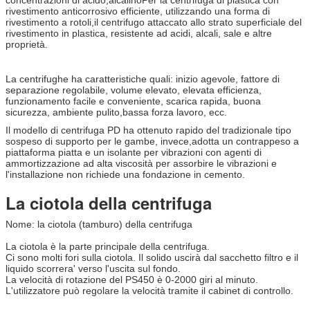
rivestimento anticorrosivo efficiente, utilizzando una forma di
rivestimento a rotoli,il centrifugo attaccato allo strato superficiale del
rivestimento in plastica, resistente ad acidi, alcali, sale e altre
proprietà.
La centrifughe ha caratteristiche quali: inizio agevole, fattore di
separazione regolabile, volume elevato, elevata efficienza,
funzionamento facile e conveniente, scarica rapida, buona
sicurezza, ambiente pulito,bassa forza lavoro, ecc.
Il modello di centrifuga PD ha ottenuto rapido del tradizionale tipo
sospeso di supporto per le gambe, invece,adotta un contrappeso a
piattaforma piatta e un isolante per vibrazioni con agenti di
ammortizzazione ad alta viscosità per assorbire le vibrazioni e
l'installazione non richiede una fondazione in cemento.
La ciotola della centrifuga
Nome: la ciotola (tamburo) della centrifuga
La ciotola è la parte principale della centrifuga.
Ci sono molti fori sulla ciotola. Il solido uscirà dal sacchetto filtro e il
liquido scorrera' verso l'uscita sul fondo.
La velocità di rotazione del PS450 è 0-2000 giri al minuto.
L'utilizzatore può regolare la velocità tramite il cabinet di controllo.