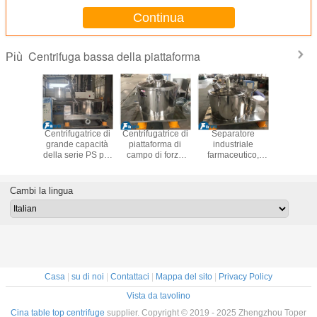
Continua
Centrifuga bassa della piattaforma
Più
ughe per
Centrifugatrice di
Centrifugatrice di
Separatore
Centrifuga
orme ad
grande capacità
piattaforma di
industriale
base 
stazioni
della serie PS per
campo di forza
farmaceutico,
piattafo
 la
la separazione e
centrifuga ad alta
Centrifugatrice in
scarico m
azione
filtrazione di
velocità per lavori
acciaio
per i
 solido-
medicinali
di separazione
inossidabile
funzion
Cambi la lingua
uido
intermitt
prodotti c
alimen
Casa
|
su di noi
|
Contattaci
|
Mappa del sito
|
Privacy Policy
Vista da tavolino
Cina table top centrifuge
supplier. Copyright © 2019 - 2025 Zhengzhou Toper