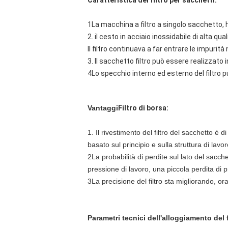
Caratteristica del filtro per sacchetti:
1La macchina a filtro a singolo sacchetto, h
2. il cesto in acciaio inossidabile di alta qua
Il filtro continuava a far entrare le impurità n
3. Il sacchetto filtro può essere realizzato 
4Lo specchio interno ed esterno del filtro 
Vantaggi
Filtro di borsa:
1. Il rivestimento del filtro del sacchetto è
basato sul principio e sulla struttura di lavo
2La probabilità di perdite sul lato del sacch
pressione di lavoro, una piccola perdita di p
3La precisione del filtro sta migliorando, or
Parametri tecnici dell'alloggiamento del f