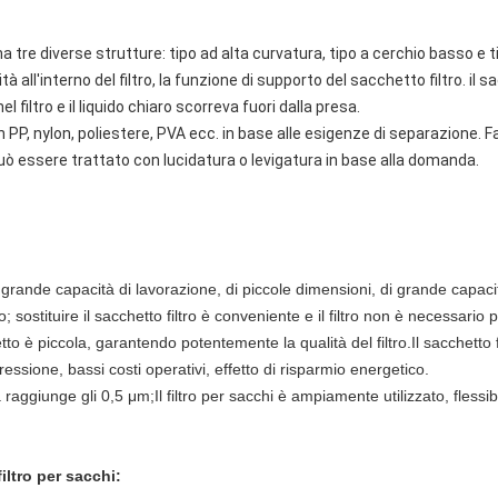
a tre diverse strutture: tipo ad alta curvatura, tipo a cerchio basso e t
lità all'interno del filtro, la funzione di supporto del sacchetto filtro. il 
el filtro e il liquido chiaro scorreva fuori dalla presa.
in PP, nylon, poliestere, PVA ecc. in base alle esigenze di separazione. F
può essere trattato con lucidatura o levigatura in base alla domanda.
 di grande capacità di lavorazione, di piccole dimensioni, di grande capac
ro; sostituire il sacchetto filtro è conveniente e il filtro non è necessari
etto è piccola, garantendo potentemente la qualità del filtro.
Il sacchetto
ressione, bassi costi operativi, effetto di risparmio energetico.
a raggiunge gli 0,5 μm;
Il filtro per sacchi è ampiamente utilizzato, flessibil
iltro per sacchi: