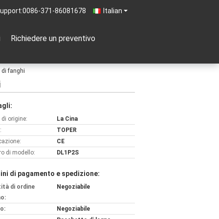
upport:
0086-371-86081678
Italian
i
Richiedere un preventivo
a di fanghi
i
gli:
di origine:
La Cina
:
TOPER
icazione:
CE
o di modello:
DL1P2S
ini di pagamento e spedizione:
ità di ordine
Negoziabile
o:
o:
Negoziabile