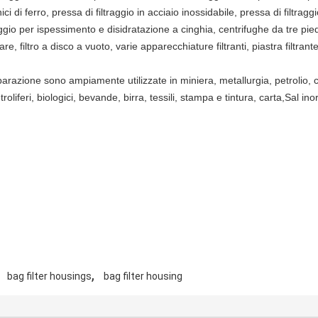
ici di ferro, pressa di filtraggio in acciaio inossidabile, pressa di filtrag
gio per ispessimento e disidratazione a cinghia, centrifughe da tre piedi,
are, filtro a disco a vuoto, varie apparecchiature filtranti, piastra filtrant
parazione sono ampiamente utilizzate in miniera, metallurgia, petrolio,
oliferi, biologici, bevande, birra, tessili, stampa e tintura, carta,
Sal ino
,
bag filter housings
bag filter housing