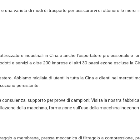
 e una varietà di modi di trasporto per assicurarvi di ottenere le merci 
ttrezzature industriali in Cina e anche l'esportatore professionale e forni
tti e servizi a oltre 200 imprese di altri 30 paesi e
zone escluse la Ci
l'estero. Abbiamo migliaia di utenti in tutta la Cina e clienti nei mercati 
ecuzione persistente.
 e consulenza; supporto per prove di campioni; Visita la nostra fabbrica
llazione della macchina, formazione sull'uso della macchina;Ingegneri 
filtraggio a membrana, pressa meccanica di filtraggio a compressione, pr