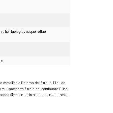
utici, biologici, acque reflue
le
etallico all'interno del filtro, e il liquido
re il sacchetto filtro e poi continuare l' uso.
o;sacco filtro o maglia a cuneo e manometro.