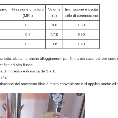
simo
Pressione di lavoro
Volume
Immissione e uscita
(MPa)
(L)
stile di connessione
0.5
8.0
F50
0.5
17.0
F50
0.5
3.8
F20
sacchetto, abbiamo anche alloggiamenti per filtri a più sacchetti per sodd
 filtri ad alto flusso.
ia di ingresso e di uscita da 3 a 18
m3/h.
tituzione del sacchetto filtro è molto conveniente e si applica anche all