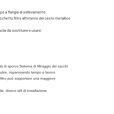
ipo a flangia di sollevamento.
sacchetto filtro all'interno del cesto metallico
acile da sostituire e usare.
ità di sporco
.
Sistema di filtraggio dei sacchi
o pulire, risparmiando tempo e lavoro.
 filtro può sopportare una maggiore
e, diversi stili di installazione.