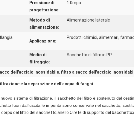
Pressione di
1.0mpa
progettazione:
Metodo di
Alimentazione laterale
alimentazione:
flangia
Prodotti chimici, alimentari, farmace
Applicazione:
Medio di
Sacchetto di filtro in PP
filtraggio:
sacco dell'acciaio inossidabile
,
filtro a sacco dell'acciaio inossidabi
 filtrazione e la separazione dell'acqua di fanghi
uovo sistema di filtrazione, il sacchetto del filtro è sostenuto dal cestino m
cchetto fuori dall'uscita,le impurità sono conservate nel sacchetto, sostitui
:
corpo del filtro del sacchetto;anello O;rete di supporto del bacchett