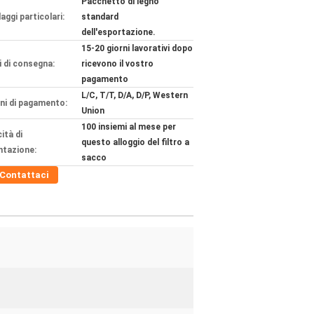
Pacchetto di legno
aggi particolari:
standard
dell'esportazione.
15-20 giorni lavorativi dopo
 di consegna:
ricevono il vostro
pagamento
L/C, T/T, D/A, D/P, Western
ni di pagamento:
Union
100 insiemi al mese per
ità di
questo alloggio del filtro a
ntazione:
sacco
Contattaci