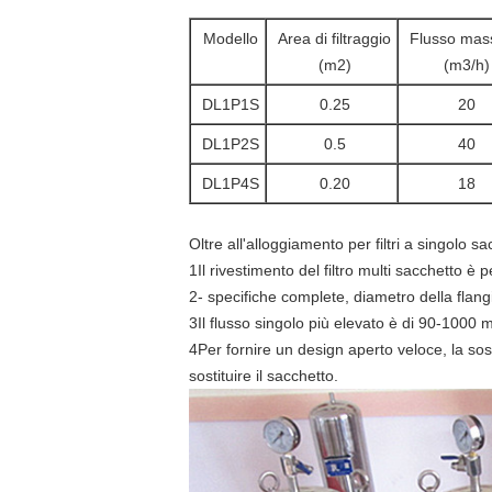
Modello
Area di filtraggio
Flusso mas
(m2)
(m3/h)
DL1P1S
0.25
20
DL1P2S
0.5
40
DL1P4S
0.20
18
Oltre all'alloggiamento per filtri a singolo 
1Il rivestimento del filtro multi sacchetto è per
2- specifiche complete, diametro della flang
3Il flusso singolo più elevato è di 90-1000 
4Per fornire un design aperto veloce, la sos
sostituire il sacchetto.