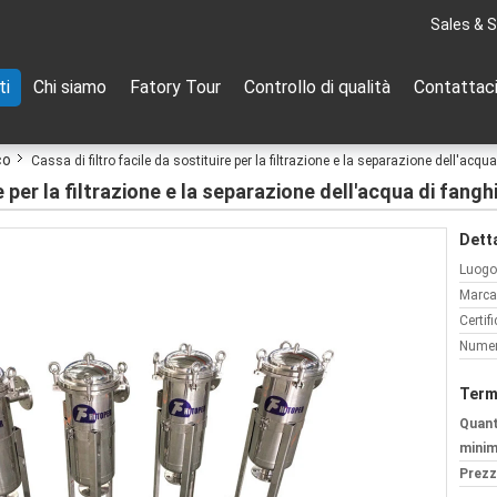
Sales & S
ti
Chi siamo
Fatory Tour
Controllo di qualità
Contattac
co
Cassa di filtro facile da sostituire per la filtrazione e la separazione dell'acqu
e per la filtrazione e la separazione dell'acqua di fangh
Detta
Luogo 
Marca
Certif
Numer
Term
Quant
minim
Prezz