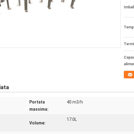
Imball
Tempi
Termi
Capac
alime
iata
Portata
40 m3/h
massima:
17.0L
Volume: